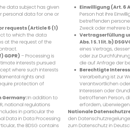
he data subject has given
Einwilligung (Art. 6 Ab
er personal data for one or
Person hat ihre Einwill
betreffenden persone
 requests (Article 6 (1)
Zweck oder mehrere 
ct to which the data
Vertragserfüllung u
eps at the request of the
Abs. 1 S. 1 lit. b) DSG
ontract.
eines Vertrags, dessen
(f) GDPR)
– Processing is
oder zur Durchführung
itimate interests pursued
die auf Anfrage der b
except where such interests
Berechtigte Interessen
ndamental rights and
Verarbeitung ist zur 
quire protection of
Verantwortlichen oder e
Interessen oder Grund
in Germany:
In addition to
betroffenen Person, 
R, national regulations
erfordern, überwiegen
ncludes in particular the
Nationale Datenschutzr
al Data in Data Processing
den Datenschutzregelunge
rticular, the BDSG contains
zum Datenschutz in Deutsc