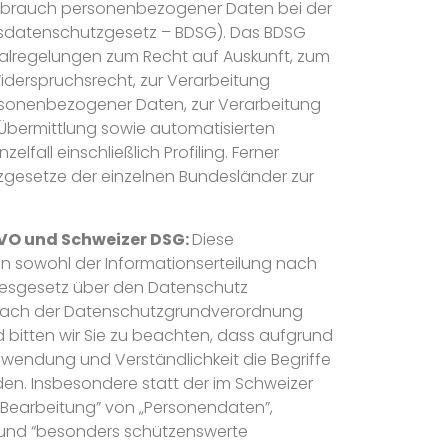
sbrauch personenbezogener Daten bei der
sdatenschutzgesetz – BDSG). Das BDSG
ialregelungen zum Recht auf Auskunft, zum
derspruchsrecht, zur Verarbeitung
sonenbezogener Daten, zur Verarbeitung
Übermittlung sowie automatisierten
lfall einschließlich Profiling. Ferner
esetze der einzelnen Bundesländer zur
VO und Schweizer DSG:
Diese
n sowohl der Informationserteilung nach
esgesetz über den Datenschutz
 nach der Datenschutzgrundverordnung
bitten wir Sie zu beachten, dass aufgrund
nwendung und Verständlichkeit die Begriffe
n. Insbesondere statt der im Schweizer
„Bearbeitung” von „Personendaten”,
 und “besonders schützenswerte