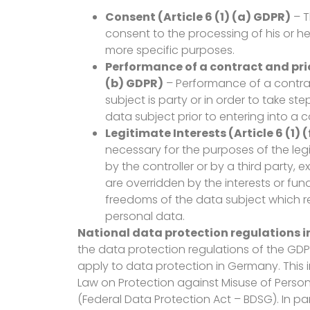
Consent (Article 6 (1) (a) GDPR)
– T
consent to the processing of his or h
more specific purposes.
Performance of a contract and prior
(b) GDPR)
– Performance of a contra
subject is party or in order to take st
data subject prior to entering into a c
Legitimate Interests (Article 6 (1) 
necessary for the purposes of the leg
by the controller or by a third party, 
are overridden by the interests or fu
freedoms of the data subject which re
personal data.
National data protection regulations 
the data protection regulations of the GDP
apply to data protection in Germany. This i
Law on Protection against Misuse of Person
(Federal Data Protection Act – BDSG). In pa