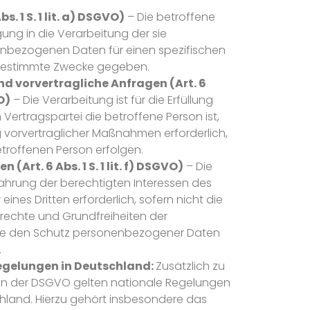
s. 1 S. 1 lit. a) DSGVO)
– Die betroffene
igung in die Verarbeitung der sie
nbezogenen Daten für einen spezifischen
bestimmte Zwecke gegeben.
nd vorvertragliche Anfragen (Art. 6
VO)
– Die Verarbeitung ist für die Erfüllung
 Vertragspartei die betroffene Person ist,
 vorvertraglicher Maßnahmen erforderlich,
etroffenen Person erfolgen.
 (Art. 6 Abs. 1 S. 1 lit. f) DSGVO)
– Die
Wahrung der berechtigten Interessen des
ines Dritten erforderlich, sofern nicht die
rechte und Grundfreiheiten der
die den Schutz personenbezogener Daten
.
egelungen in Deutschland:
Zusätzlich zu
n der DSGVO gelten nationale Regelungen
hland. Hierzu gehört insbesondere das