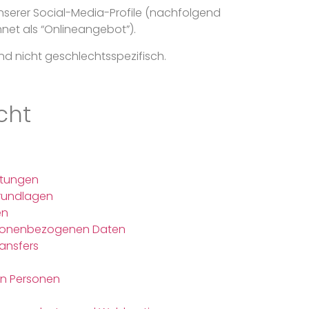
unserer Social-Media-Profile (nachfolgend
et als “Onlineangebot”).
nd nicht geschlechtsspezifisch.
cht
itungen
rundlagen
en
rsonenbezogenen Daten
ransfers
en Personen