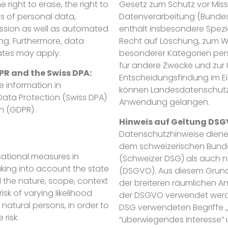
e right to erase, the right to
Gesetz zum Schutz vor Mis
es of personal data,
Datenverarbeitung (Bunde
ssion as well as automated
enthält insbesondere Spez
ing. Furthermore, data
Recht auf Löschung, zum Wi
tates may apply.
besonderer Kategorien per
für andere Zwecke und zur 
DPR and the Swiss DPA:
Entscheidungsfindung im Einze
e information in
können Landesdatenschutzg
Data Protection (Swiss DPA)
Anwendung gelangen.
n (GDPR).
Hinweis auf Geltung DSG
Datenschutzhinweise diene
dem schweizerischen Bund
ational measures in
(Schweizer DSG) als auch
king into account the state
(DSGVO). Aus diesem Grund 
d the nature, scope, context
der breiteren räumlichen A
sk of varying likelihood
der DSGVO verwendet werde
 natural persons, in order to
DSG verwendeten Begriffe 
 risk.
“überwiegendes Interesse”