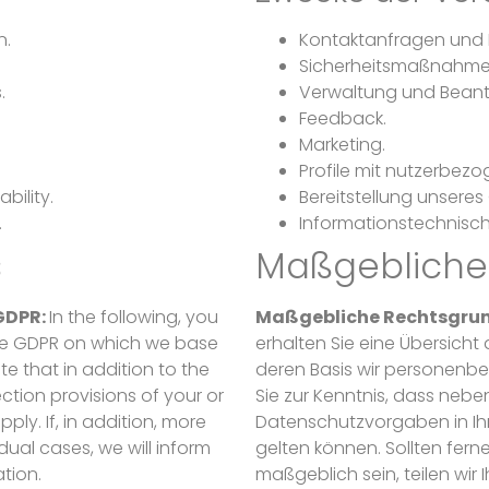
n.
Kontaktanfragen und
Sicherheitsmaßnahme
.
Verwaltung und Beant
Feedback.
Marketing.
Profile mit nutzerbez
bility.
Bereitstellung unseres
.
Informationstechnische
s
Maßgebliche
 GDPR:
In the following, you
Maßgebliche Rechtsgrun
 the GDPR on which we base
erhalten Sie eine Übersich
e that in addition to the
deren Basis wir personenb
ction provisions of your or
Sie zur Kenntnis, dass ne
ly. If, in addition, more
Datenschutzvorgaben in Ih
dual cases, we will inform
gelten können. Sollten ferne
tion.
maßgeblich sein, teilen wir 