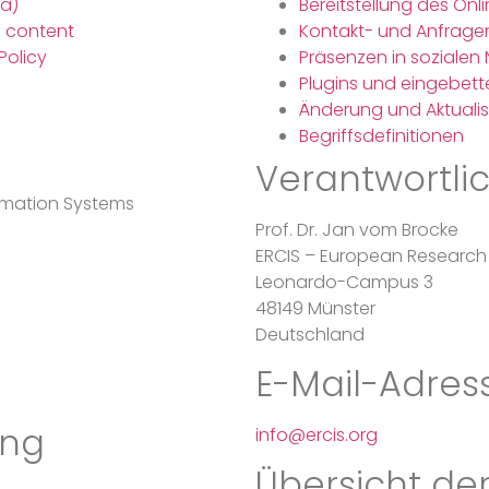
ia)
Bereitstellung des O
 content
Kontakt- und Anfrage
Policy
Präsenzen in sozialen
Plugins und eingebett
Änderung und Aktualis
Begriffsdefinitionen
Verantwortli
ormation Systems
Prof. Dr. Jan vom Brocke
ERCIS – European Research 
Leonardo-Campus 3
48149 Münster
Deutschland
E-Mail-Adres
ing
info@ercis.org
Übersicht de