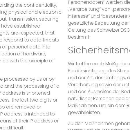
Personendaten” werden die
rding the confidentiality,
„Verarbeitung” von „perso
lling physical and electronic
Interesse” und “besondere 
put, transmission, securing
gesetzliche Bedeutung der 
e have established
Geltung des Schweizer DSG
ights are respected, that
bestimmt.
to respond to data threats
Sicherheit
n of personal data into
lection of hardware,
ce with the principle of
Wir treffen nach Maßgabe 
Berücksichtigung des Stand
und der Art, des Umfangs,
are processed by us or by
Verarbeitung sowie der unte
ed and the processing of a
und des Ausmaßes der Bedr
IP address is shortened
natürlicher Personen geeig
cess, the last two digits or
Maßnahmen, um ein dem Ri
 stop are removed or
gewährleisten.
IP address is intended to
eans of their IP address or
Zu den Maßnahmen gehören
e difficult.