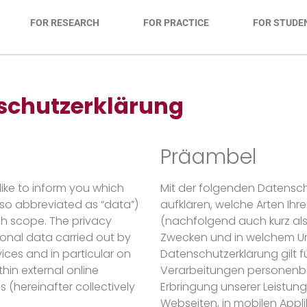
FOR RESEARCH
FOR PRACTICE
FOR STUDE
nschutzerklärung
Präambel
like to inform you which
Mit der folgenden Datensch
lso abbreviated as “data”)
aufklären, welche Arten I
h scope. The privacy
(nachfolgend auch kurz als
sonal data carried out by
Zwecken und in welchem Um
vices and in particular on
Datenschutzerklärung gilt f
hin external online
Verarbeitungen personenb
 (hereinafter collectively
Erbringung unserer Leistun
Webseiten, in mobilen Appli