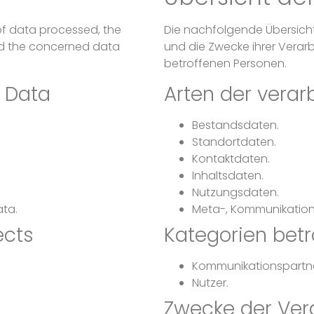
of data processed, the
Die nachfolgende Übersicht
nd the concerned data
und die Zwecke ihrer Vera
betroffenen Personen.
 Data
Arten der verar
Bestandsdaten.
Standortdaten.
Kontaktdaten.
Inhaltsdaten.
Nutzungsdaten.
ta.
Meta-, Kommunikation
ects
Kategorien betr
Kommunikationspartne
Nutzer.
Zwecke der Ver